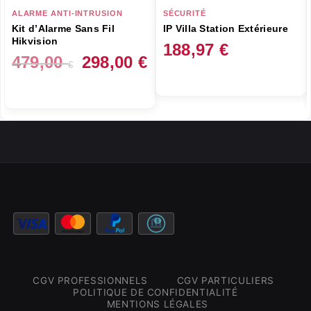
ALARME ANTI-INTRUSION
SÉCURITÉ
Kit d’Alarme Sans Fil
IP Villa Station Extérieure
Hikvision
188,97
€
Le
Le
479,00
298,00
€
€
prix
prix
initial
actuel
était :
est :
479,00 €.
298,00 €.
CGV PROFESSIONNELS
CGV PARTICULIERS
POLITIQUE DE CONFIDENTIALITÉ
MENTIONS LÉGALES