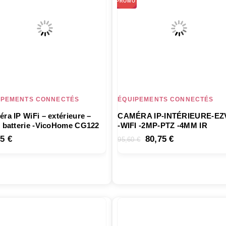
PROMO
IPEMENTS CONNECTÉS
ÉQUIPEMENTS CONNECTÉS
ra IP WiFi – extérieure –
CAMÉRA IP-INTÉRIEURE-EZ
 batterie -VicoHome CG122
-WIFI -2MP-PTZ -4MM IR
Le
Le
45
€
80,75
€
95,60
€
prix
prix
initial
actuel
était :
est :
95,60 €.
80,75 €.