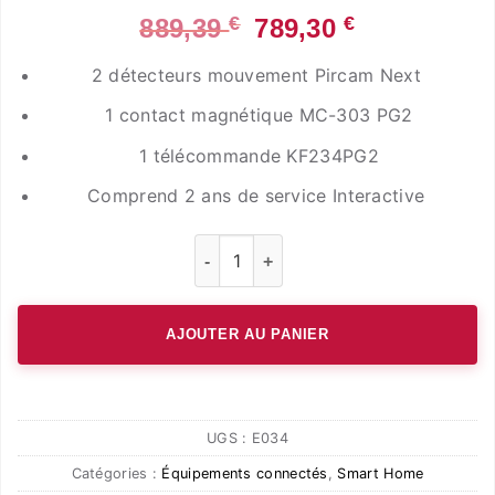
Le
Le
€
€
889,39
789,30
prix
prix
2 détecteurs mouvement Pircam Next
initial
actuel
1 contact magnétique MC-303 PG2
était :
est :
889,39 €.
789,30 €.
1 télécommande KF234PG2
Comprend 2 ans de service Interactive
quantité de Kit -Alarme maison -IQ
AJOUTER AU PANIER
UGS :
E034
Catégories :
Équipements connectés
,
Smart Home