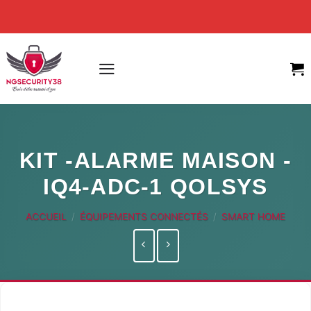
Skip
to
content
KIT -ALARME MAISON -
IQ4-ADC-1 QOLSYS
ACCUEIL
/
ÉQUIPEMENTS CONNECTÉS
/
SMART HOME