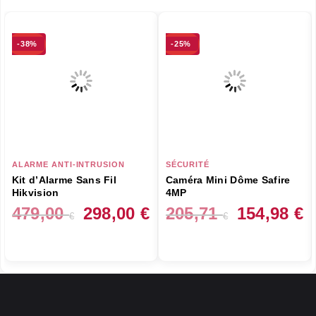
-38%
-25%
ALARME ANTI-INTRUSION
SÉCURITÉ
Kit d’Alarme Sans Fil
Caméra Mini Dôme Safire
Hikvision
4MP
Le
Le
Le
L
479,00
298,00
€
205,71
154,98
€
€
€
prix
prix
prix
pr
initial
actuel
initial
ac
était :
est :
était :
es
479,00 €.
298,00 €.
205,71 €.
15