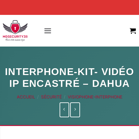
Skip
to
content
INTERPHONE-KIT- VIDÉO
IP ENCASTRÉ – DAHUA
ACCUEIL
/
SÉCURITÉ
/
VISIOPHONE-INTERPHONE