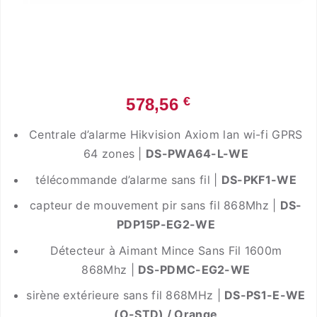
€
578,56
Centrale d’alarme Hikvision Axiom lan wi-fi GPRS
64 zones |
DS-PWA64-L-WE
télécommande d’alarme sans fil |
DS-PKF1-WE
capteur de mouvement pir sans fil 868Mhz |
DS-
PDP15P-EG2-WE
Détecteur à Aimant Mince Sans Fil 1600m
868Mhz |
DS-PDMC-EG2-WE
sirène extérieure sans fil 868MHz |
DS-PS1-E-WE
(O-STD) / Orange