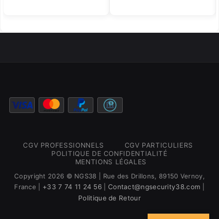
CGV PROFESSIONNELS
CGV PARTICULIERS
POLITIQUE DE CONFIDENTIALITÉ
MENTIONS LÉGALES
Copyright 2026 © NGS38 | Rue des Drillons, 89150 Vernoy,
France |
+33 7 74 11 24 56
|
Contact@ngsecurity38.com
|
Politique de Retour