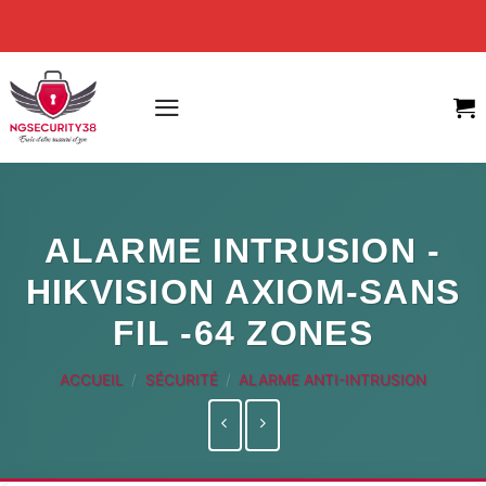
Skip
to
content
ALARME INTRUSION -
HIKVISION AXIOM-SANS
FIL -64 ZONES
ACCUEIL
/
SÉCURITÉ
/
ALARME ANTI-INTRUSION