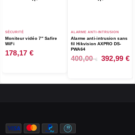
SÉCURITÉ
ALARME ANTI-INTRUSION
Moniteur vidéo 7″ Safire
Alarme anti-intrusion sans
WiFi
fil Hikvision AXPRO DS-
PWA64
178,17
€
Le
L
400,00
392,99
€
€
prix
pr
initial
ac
était :
es
400,00 €.
39