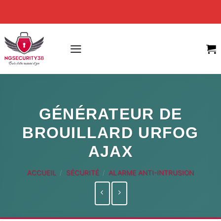
Skip
to
content
GÉNÉRATEUR DE
BROUILLARD URFOG
AJAX
ACCUEIL
/
SÉCURITÉ
/
ALARME ANTI-INTRUSION