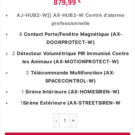
€
879,99
AJ-HUB2-W]] AX-HUB2-W Centre d’alarme
professionnelle
6
Contact Porte/Fenêtre Magnétique (AX-
DOORPROTECT-W)
2
Détecteur Volumétrique PIR Immunisé Contre
les Animaux (AX-MOTIONPROTECT-W)
2
Télécommande Multifonction (AX-
SPACECONTROL-W)
1
Sirène Intérieure (AX-HOMESIREN-W)
1
Sirène Extérieure (AX-STREETSIREN-W
quantité de Alarme maison kit Sans Fi