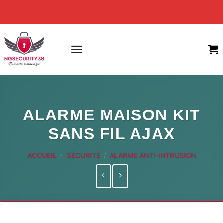
Skip
to
content
ALARME MAISON KIT
SANS FIL AJAX
ACCUEIL
/
SÉCURITÉ
/
ALARME ANTI-INTRUSION