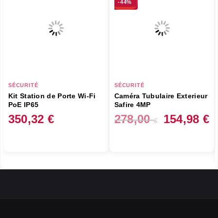
-44%
SÉCURITÉ
SÉCURITÉ
Kit Station de Porte Wi-Fi
Caméra Tubulaire Exterieur
PoE IP65
Safire 4MP
Le
L
350,32
€
278,00
154,98
€
€
prix
pr
initial
ac
était :
es
278,00 €.
15